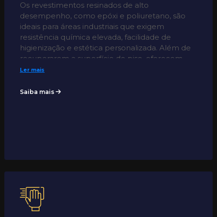
Os revestimentos resinados de alto
desempenho, como epóxi e poliuretano, são
ideais para áreas industriais que exigem
resistência química elevada, facilidade de
higienização e estética personalizada. Além de
recuperarem a superfície do piso, oferecem
acabamento contínuo e impermeável, sendo
Ler mais
perfeitos para ambientes com exigências
específicas de assepsia, controle de
Saiba mais
contaminação ou design técnico diferenciado.