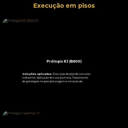
Execução em pisos
Prólogis RJ (B600)
Soluções aplicadas:
Execução de piso de concreto
industrial, Aplicação de cura química, Tratamento
de patologias no piso (estucagem e correção de
fissuras), Sistema SPP Platina para acabamento e
resistência.
SAIBA MAIS