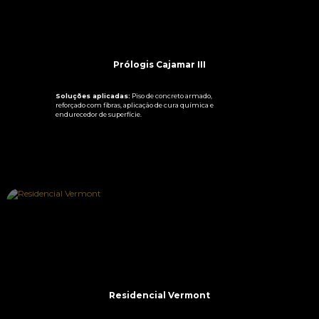
Prólogis Cajamar III
Soluções aplicadas:
Piso de concreto armado,
reforçado com fibras, aplicação de cura química e
endurecedor de superfície.
SAIBA MAIS
Residencial Vermont