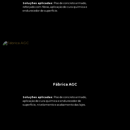
Soluções aplicadas:
Piso de concreto armado,
reforçado com fibras, aplicação de cura química e
endurecedor de superfície.
SAIBA MAIS
Fábrica AGC
Soluções aplicadas:
Piso de concreto armado,
aplicação de cura química e endurecedor de
superfície, nivelamento e acabamento das lajes.
SAIBA MAIS