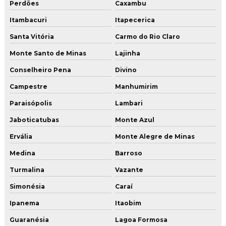
Perdões
Caxambu
Itambacuri
Itapecerica
Santa Vitória
Carmo do Rio Claro
Monte Santo de Minas
Lajinha
Conselheiro Pena
Divino
Campestre
Manhumirim
Paraisópolis
Lambari
Jaboticatubas
Monte Azul
Ervália
Monte Alegre de Minas
Medina
Barroso
Turmalina
Vazante
Simonésia
Caraí
Ipanema
Itaobim
Guaranésia
Lagoa Formosa