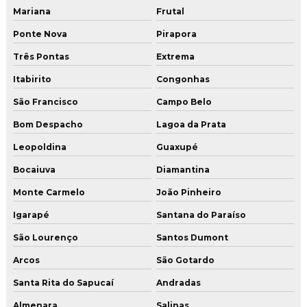
Mariana
Frutal
Ponte Nova
Pirapora
Três Pontas
Extrema
Itabirito
Congonhas
São Francisco
Campo Belo
Bom Despacho
Lagoa da Prata
Leopoldina
Guaxupé
Bocaiuva
Diamantina
Monte Carmelo
João Pinheiro
Igarapé
Santana do Paraíso
São Lourenço
Santos Dumont
Arcos
São Gotardo
Santa Rita do Sapucaí
Andradas
Almenara
Salinas