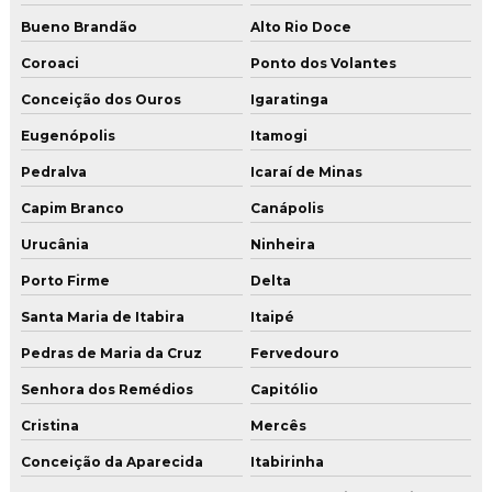
Bueno Brandão
Alto Rio Doce
Coroaci
Ponto dos Volantes
Conceição dos Ouros
Igaratinga
Eugenópolis
Itamogi
Pedralva
Icaraí de Minas
Capim Branco
Canápolis
Urucânia
Ninheira
Porto Firme
Delta
Santa Maria de Itabira
Itaipé
Pedras de Maria da Cruz
Fervedouro
Senhora dos Remédios
Capitólio
Cristina
Mercês
Conceição da Aparecida
Itabirinha