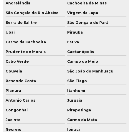
Andrelândia
Cachoeira de Minas
São Gonçalo do Rio Abaixo
Virgem da Lapa
Serra do Salitre
São Gonçalo do Pará
Ubaí
Piraúba
Carmo da Cachoeira
Estiva
Prudente de Morais
Caetanópolis
Cabo Verde
Campo do Meio
Gouveia
São João do Manhuaçu
Resende Costa
São Tiago
Planura
Itanhomi
Antônio Carlos
Juruaia
Congonhal
Pirapetinga
Jacinto
Carmo da Mata
Recreio
Ibiraci