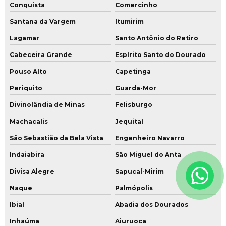
Conquista
Comercinho
Santana da Vargem
Itumirim
Lagamar
Santo Antônio do Retiro
Cabeceira Grande
Espírito Santo do Dourado
Pouso Alto
Capetinga
Periquito
Guarda-Mor
Divinolândia de Minas
Felisburgo
Machacalis
Jequitaí
São Sebastião da Bela Vista
Engenheiro Navarro
Indaiabira
São Miguel do Anta
Divisa Alegre
Sapucaí-Mirim
Naque
Palmópolis
Ibiaí
Abadia dos Dourados
Inhaúma
Aiuruoca