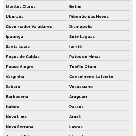
Serviço de aplicação de revestimento uretano em sp
Montes Claros
Betim
Serviço de lapidação de piso
Uberaba
Ribeirão das Neves
Governador Valadares
Divinópolis
Serviço de lapidação de piso industrial
Ipatinga
Sete Lagoas
Serviço de lapidação de piso industrial em mg
Santa Luzia
Ibirité
Serviço de lapidação de piso industrial no rj
Poços de Caldas
Patos de Minas
Serviço de lapidação de piso industrial em sp
Pouso Alegre
Teófilo Otoni
Serviço de pintura industrial
Varginha
Conselheiro Lafaiete
Serviço de polimento de piso
Sabará
Vespasiano
Serviço de restauração de piso de concreto
Barbacena
Araguari
Serviço de restauração de piso de concreto mg
Itabira
Passos
Serviço de restauração de piso de concreto rj
Nova Lima
Araxá
Serviço de restauração de piso de concreto sp
Nova Serrana
Lavras