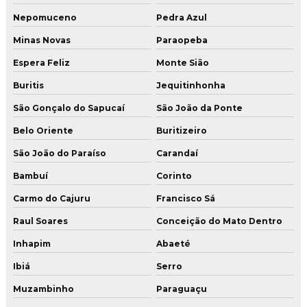
Nepomuceno
Pedra Azul
Minas Novas
Paraopeba
Espera Feliz
Monte Sião
Buritis
Jequitinhonha
São Gonçalo do Sapucaí
São João da Ponte
Belo Oriente
Buritizeiro
São João do Paraíso
Carandaí
Bambuí
Corinto
Carmo do Cajuru
Francisco Sá
Raul Soares
Conceição do Mato Dentro
Inhapim
Abaeté
Ibiá
Serro
Muzambinho
Paraguaçu