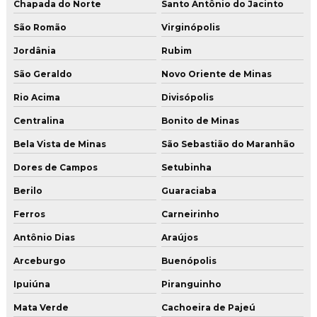
Chapada do Norte
Santo Antônio do Jacinto
São Romão
Virginópolis
Jordânia
Rubim
São Geraldo
Novo Oriente de Minas
Rio Acima
Divisópolis
Centralina
Bonito de Minas
Bela Vista de Minas
São Sebastião do Maranhão
Dores de Campos
Setubinha
Berilo
Guaraciaba
Ferros
Carneirinho
Antônio Dias
Araújos
Arceburgo
Buenópolis
Ipuiúna
Piranguinho
Mata Verde
Cachoeira de Pajeú