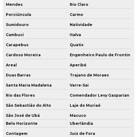
Mendes
Rio Claro
Polimento de piso de concreto
Porciúncula
Carmo
Polimento de piso industrial
Sumidouro
Natividade
Restauração de piso
Cambuci
Italva
Restauração de piso cimento queimado
Carapebus
Quatis
Restauração de piso de concreto
Cardoso Moreira
Engenheiro Paulo de Frontin
Areal
Aperibé
Restauração de piso de concreto no rio de janeiro
Duas Barras
Trajano de Moraes
Restauração de piso de concreto em são paulo
Santa Maria Madalena
Varre-Sai
Restauração e polimento de pisos
Rio das Flores
Comendador Levy Gasparian
Revestimento e pintura de piso com resina epóxi
São Sebastião do Alto
Laje do Muriaé
Serviço de aplicação de argamassa cimentícia
São José de Ubá
Macuco
Serviço de aplicação de argamassa cimentícia em sp
Belo Horizonte
Uberlândia
Serviço de aplicação de revestimento uretano
Contagem
Juiz de Fora