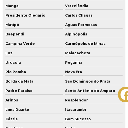
Manga
Varzelândia
Presidente Olegário
Carlos Chagas
Matipó
Águas Formosas
Baependi
Alpinópolis
Campina Verde
Carmópolis de Minas
Luz
Malacacheta
Urucuia
Peçanha
Rio Pomba
Nova Era
Borda da Mata
São Domingos do Prata
Padre Paraíso
Santo Antônio do Amparo
Arinos
Resplendor
Lima Duarte
Itacarambi
Cássia
Bom Sucesso