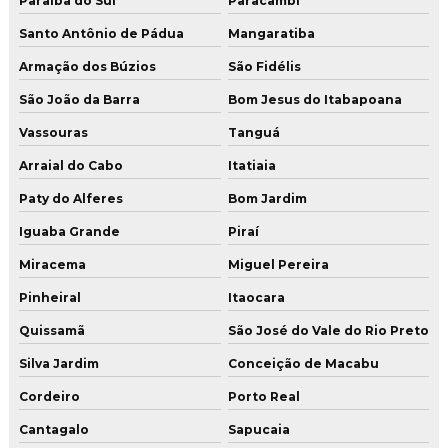
Paraíba do Sul
Paracambi
Pintura industrial de piso
Santo Antônio de Pádua
Mangaratiba
Pintura de piso epóxi
Armação dos Búzios
São Fidélis
Pintura de piso epóxi autonivelante
São João da Barra
Bom Jesus do Itabapoana
Pintura de piso epóxi para hangar
Vassouras
Tanguá
Pintura de piso de quadra poliesportiva
Arraial do Cabo
Itatiaia
Pintura de poliuretano de alta resistencia para pisos
Paty do Alferes
Bom Jardim
Pintura uretano
Iguaba Grande
Piraí
Miracema
Miguel Pereira
Pisos industriais
Pinheiral
Itaocara
Pisos industriais de concreto
Quissamã
São José do Vale do Rio Preto
Pisos industriais de concreto armado
Silva Jardim
Conceição de Macabu
Polimento de concreto
Cordeiro
Porto Real
Polimento de piso de alta resistência
Cantagalo
Sapucaia
Polimento de piso de cimento queimado