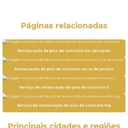
Empresa de aplicação de epóxi no rj
Empresa de aplicação de epóxi em sp
Páginas relacionadas
Empresa de aplicação de revestimento uretano
Empresa de pintura autonivelante epóxi
Empresa de pintura autonivelante epóxi em mg
Restauração de piso de concreto em são paulo
Empresa de pintura autonivelante epóxi no rj
Restauração de piso de concreto no rio de janeiro
Empresa de pintura autonivelante epóxi em sp
Empresa de pintura epóxi
Serviço de restauração de piso de concreto rj
Empresa de pintura industrial
Empresa de pintura de piso industrial
Serviço de restauração de piso de concreto mg
Empresa de pintura em poliuretano
Empresa de pisos industriais
Principais cidades e regiões