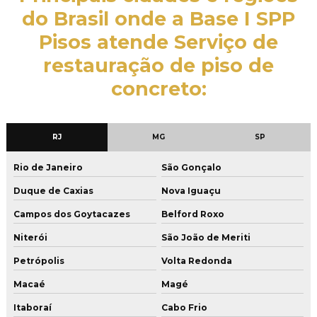
Empresa de polimento de piso de concreto
do Brasil onde a Base I SPP
Empresa de polimento de pisos
Pisos atende Serviço de
Empresa que faz aplicação de argamassa cimentícia
restauração de piso de
concreto:
Empresa que faz restauração de piso de concreto
Empresa de tratamento de junta de concretagem
Execução de piso de concreto
RJ
MG
SP
Execução de piso de concreto armado
Rio de Janeiro
São Gonçalo
Execução de piso de concreto industrial
Duque de Caxias
Nova Iguaçu
Execução de piso de concreto polido
Campos dos Goytacazes
Belford Roxo
Execução de piso industrial de concreto armado
Niterói
São João de Meriti
Petrópolis
Volta Redonda
Lapidação de concreto
Macaé
Magé
Lapidação de concreto estacionamento
Itaboraí
Cabo Frio
Lapidação diamantada de concreto