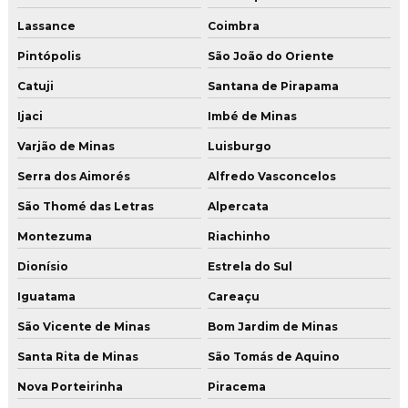
Lassance
Coimbra
Pintópolis
São João do Oriente
Catuji
Santana de Pirapama
Ijaci
Imbé de Minas
Varjão de Minas
Luisburgo
Serra dos Aimorés
Alfredo Vasconcelos
São Thomé das Letras
Alpercata
Montezuma
Riachinho
Dionísio
Estrela do Sul
Iguatama
Careaçu
São Vicente de Minas
Bom Jardim de Minas
Santa Rita de Minas
São Tomás de Aquino
Nova Porteirinha
Piracema