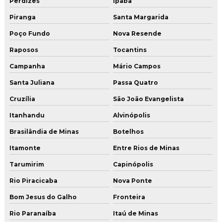
Perdizes
Ipaba
Piranga
Santa Margarida
Poço Fundo
Nova Resende
Raposos
Tocantins
Campanha
Mário Campos
Santa Juliana
Passa Quatro
Cruzília
São João Evangelista
Itanhandu
Alvinópolis
Brasilândia de Minas
Botelhos
Itamonte
Entre Rios de Minas
Tarumirim
Capinópolis
Rio Piracicaba
Nova Ponte
Bom Jesus do Galho
Fronteira
Rio Paranaíba
Itaú de Minas