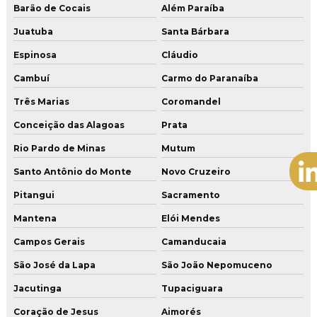
Barão de Cocais
Além Paraíba
Juatuba
Santa Bárbara
Espinosa
Cláudio
Cambuí
Carmo do Paranaíba
Três Marias
Coromandel
Conceição das Alagoas
Prata
Rio Pardo de Minas
Mutum
Santo Antônio do Monte
Novo Cruzeiro
Pitangui
Sacramento
Mantena
Elói Mendes
Campos Gerais
Camanducaia
São José da Lapa
São João Nepomuceno
Jacutinga
Tupaciguara
Coração de Jesus
Aimorés