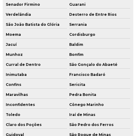
Senador Firmino
Guarani
Verdelândia
Desterro de Entre Rios
São João Batista do Glória
Serrania
Moema
Cordisburgo
Jacuí
Baldim
Munhoz
Bonfim
Curral de Dentro
São Gonçalo do Abaeté
Inimutaba
Francisco Badaró
Confins
Sericita
Maravilhas
Pedra Bonita
Inconfidentes
Cônego Marinho
Toledo
Iraí de Minas
Claro dos Poções
São Pedro dos Ferros
Guidoval
São Roque de Minas