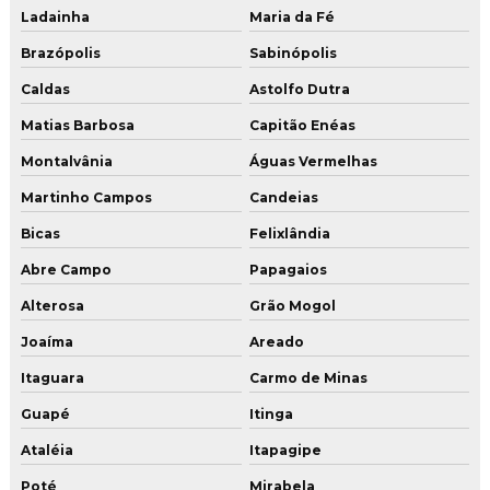
Ladainha
Maria da Fé
Brazópolis
Sabinópolis
Caldas
Astolfo Dutra
Matias Barbosa
Capitão Enéas
Montalvânia
Águas Vermelhas
Martinho Campos
Candeias
Bicas
Felixlândia
Abre Campo
Papagaios
Alterosa
Grão Mogol
Joaíma
Areado
Itaguara
Carmo de Minas
Guapé
Itinga
Ataléia
Itapagipe
Poté
Mirabela