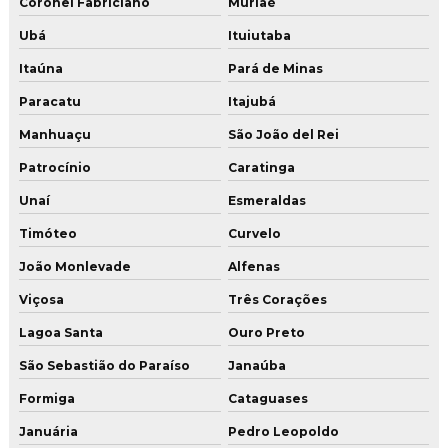
Serviço de tratamento de junta de concretagem em sp
Coronel Fabriciano
Muriaé
Ubá
Ituiutaba
Tratamento de junta de concretagem
Itaúna
Pará de Minas
Tratamento de junta de concretagem em sp
Paracatu
Itajubá
Tratamento junta de dilatação estrutural
Manhuaçu
São João del Rei
Tratamento de juntas
Patrocínio
Caratinga
Tratamento de juntas de dilatação
Unaí
Esmeraldas
Tratamento de juntas de dilatação em pisos
Timóteo
Curvelo
Tratamento de juntas piso industrial
João Monlevade
Alfenas
Tratamento de juntas com pu
Viçosa
Três Corações
Lagoa Santa
Ouro Preto
São Sebastião do Paraíso
Janaúba
Formiga
Cataguases
Januária
Pedro Leopoldo