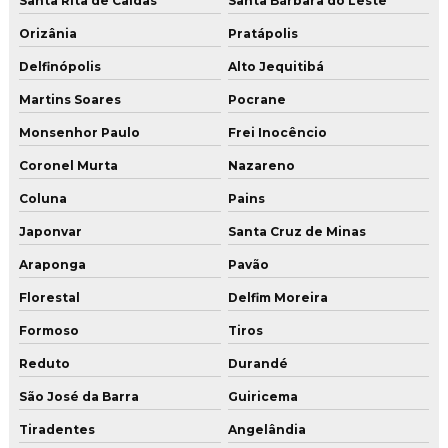
Santa Rita de Caldas
Santa Bárbara do Leste
Orizânia
Pratápolis
Delfinópolis
Alto Jequitibá
Martins Soares
Pocrane
Monsenhor Paulo
Frei Inocêncio
Coronel Murta
Nazareno
Coluna
Pains
Japonvar
Santa Cruz de Minas
Araponga
Pavão
Florestal
Delfim Moreira
Formoso
Tiros
Reduto
Durandé
São José da Barra
Guiricema
Tiradentes
Angelândia