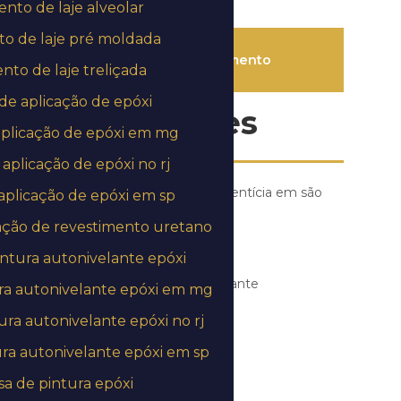
to de laje alveolar
o de laje pré moldada
Solicite um orçamento
to de laje treliçada
e aplicação de epóxi
Informações
plicação de epóxi em mg
aplicação de epóxi no rj
Aplicação de argamassa cimentícia em são
plicação de epóxi em sp
paulo
ação de revestimento uretano
Aplicação de epóxi
ntura autonivelante epóxi
Aplicação de epoxi autonivelante
ra autonivelante epóxi em mg
ra autonivelante epóxi no rj
Aplicação de epóxi no chão
ra autonivelante epóxi em sp
Aplicação de epoxi em piso
a de pintura epóxi
Aplicação de resina epóxi