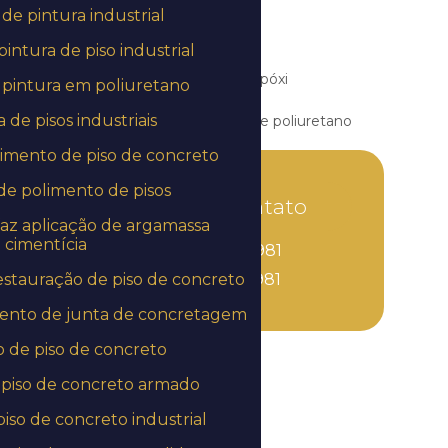
de pintura industrial
Aplicação resina epóxi piso
intura de piso industrial
Aplicação de revestimento epóxi
pintura em poliuretano
de pisos industriais
Aplicação de revestimento de poliuretano
imento de piso de concreto
Aplicação de revestimento uretano em são
paulo
e polimento de pisos
Entre em contato
Capeamento de laje
az aplicação de argamassa
cimentícia
(11) 3851-7981
Capeamento de laje alveolar
stauração de piso de concreto
(11) 3851-7981
Capeamento de laje pré moldada
ento de junta de concretagem
 de piso de concreto
Capeamento de laje treliçada
piso de concreto armado
Empresa de aplicação de epóxi
iso de concreto industrial
Empresa de aplicação de epóxi em mg