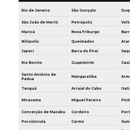
Rio de Janeiro
São Gonçalo
Duqu
São João de Meriti
Petrópolis
Vol
Maricá
Nova Friburgo
Bar
Nilópolis
Queimados
Ara
Japeri
Barra do Piraí
Saq
Rio Bonito
Guapimirim
Casi
Santo Antônio de
Mangaratiba
Arm
Pádua
Tanguá
Arraial do Cabo
Itati
Miracema
Miguel Pereira
Pinh
Conceição de Macabu
Cordeiro
Port
Porciúncula
Carmo
Sum