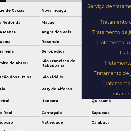
Serviço de tratam
Campos dos
e de Caxias
Nova Iguaçu
Goytacazes
Tratamento 
ta Redonda
Macaé
Magé
Tratamento de 
ra Mansa
Angra dos Reis
Mesquita
ruama
Resende
Itaguaí
Tratamento jun
uarema
Seropédica
Três Rios
Trat
São Francisco de
Tratamento 
miro de Abreu
Paraty
Itabapoana
Tratamento de j
ação dos Búzios
São Fidélis
São João da Barra
Tratamento d
aia
Paty do Alferes
Bom Jardim
Tratamen
eiral
Itaocara
Quissamã
o Real
Cantagalo
Sapucaia
idouro
Natividade
Cambuci