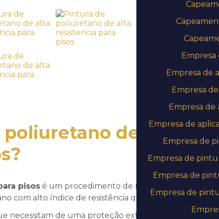
Capeamen
Capeament
Capeamen
Empresa d
Empresa de a
Empresa de 
Empresa de a
Empresa de aplic
 poliuretano de alta
Empresa de pi
os
?
Empresa de pintu
Empresa de pintu
para pisos
é um procedimento de revestimento que
Empresa de pintu
ano com alto índice de resistência química e mecânica.
Empres
 que necessitam de uma proteção extra para suportar o