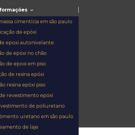
nformações
massa cimentícia em são paulo
icação de epóxi
de epoxi autonivelante
ão de epóxi no chão
ão de epoxi em piso
ção de resina epóxi
ão resina epóxi piso
ra pisos
de revestimento epóxi
evestimento de poliuretano
stimento uretano em são paulo
eamento de laje