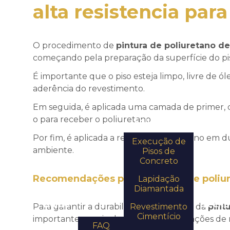
alta resistencia para
O procedimento de
pintura de poliuretano de 
começando pela preparação da superfície do pi
É importante que o piso esteja limpo, livre de ó
aderência do revestimento.
Em seguida, é aplicada uma camada de primer, q
o para receber o poliuretano.
Soluções
Por fim, é aplicada a resina de poliuretano em
Execução de
ambiente.
Pisos de
Concreto
Recomendações para a
pintura de poliu
Lapidação
Quem
Diamantada
somos
Home
Tecno
Para garantir a durabilidade e eficiência da
Revestimento
pintu
Cimentício
importante seguir algumas recomendações de
FAQ