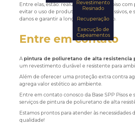
Revestimento
Entre elas, estão: realizar a limpeza do piso com
Resinado
evitar o uso de produtos químicos agressivos, e
danos e garantir a longa vida útil do piso.
Recuperação
Execução de
Entre em contato
Capeamentos
A
pintura de poliuretano de alta resistencia 
um revestimento durável e resistente para ambie
Além de oferecer uma proteção extra contra ag
agrega valor estético ao ambiente.
Entre em contato conosco da Base SPP Pisos e s
serviços de pintura de poliuretano de alta resist
Estamos prontos para atender às necessidades d
qualidade!