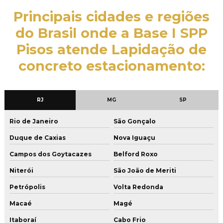
Empresa de pisos industriais
Principais cidades e regiões
Empresa de polimento de piso de concreto
do Brasil onde a Base I SPP
Empresa de polimento de pisos
Pisos atende Lapidação de
Empresa que faz aplicação de argamassa cimentícia
concreto estacionamento:
Empresa que faz restauração de piso de concreto
Empresa de tratamento de junta de concretagem
RJ
MG
SP
Execução de piso de concreto
Rio de Janeiro
São Gonçalo
Execução de piso de concreto armado
Duque de Caxias
Nova Iguaçu
Execução de piso de concreto industrial
Campos dos Goytacazes
Belford Roxo
Execução de piso de concreto polido
Niterói
São João de Meriti
Execução de piso industrial de concreto armado
Petrópolis
Volta Redonda
Macaé
Magé
Lapidação de concreto
Itaboraí
Cabo Frio
Lapidação de concreto estacionamento