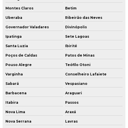
Serviço de aplicação de revestimento uretano
Montes Claros
Betim
Serviço de aplicação de revestimento uretano em sp
Uberaba
Ribeirão das Neves
Serviço de lapidação de piso
Governador Valadares
Divinópolis
Ipatinga
Sete Lagoas
Serviço de lapidação de piso industrial
Santa Luzia
Ibirité
Serviço de lapidação de piso industrial em mg
Poços de Caldas
Patos de Minas
Serviço de lapidação de piso industrial no rj
Pouso Alegre
Teófilo Otoni
Serviço de lapidação de piso industrial em sp
Varginha
Conselheiro Lafaiete
Serviço de pintura industrial
Sabará
Vespasiano
Serviço de polimento de piso
Barbacena
Araguari
Serviço de restauração de piso de concreto
Itabira
Passos
Serviço de restauração de piso de concreto mg
Nova Lima
Araxá
Serviço de restauração de piso de concreto rj
Nova Serrana
Lavras