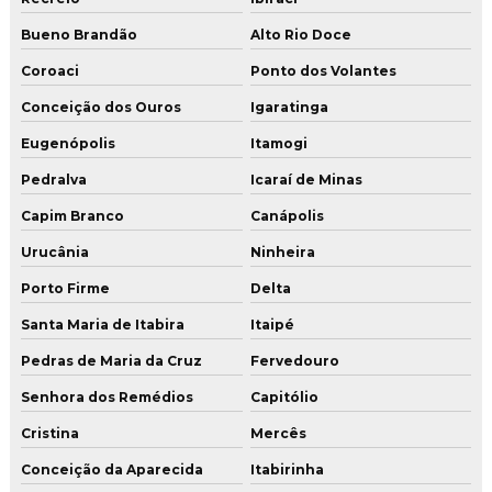
Bueno Brandão
Alto Rio Doce
Coroaci
Ponto dos Volantes
Conceição dos Ouros
Igaratinga
Eugenópolis
Itamogi
Pedralva
Icaraí de Minas
Capim Branco
Canápolis
Urucânia
Ninheira
Porto Firme
Delta
Santa Maria de Itabira
Itaipé
Pedras de Maria da Cruz
Fervedouro
Senhora dos Remédios
Capitólio
Cristina
Mercês
Conceição da Aparecida
Itabirinha