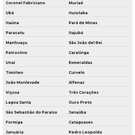
Serviço de restauração de piso de concreto sp
Coronel Fabriciano
Muriaé
Serviço de tratamento de junta de concretagem em sp
Ubá
Ituiutaba
Itaúna
Pará de Minas
Tratamento de junta de concretagem
Paracatu
Itajubá
Tratamento de junta de concretagem em sp
Manhuaçu
São João del Rei
Tratamento junta de dilatação estrutural
Patrocínio
Caratinga
Tratamento de juntas
Unaí
Esmeraldas
Tratamento de juntas de dilatação
Timóteo
Curvelo
Tratamento de juntas de dilatação em pisos
João Monlevade
Alfenas
Tratamento de juntas piso industrial
Viçosa
Três Corações
Tratamento de juntas com pu
Lagoa Santa
Ouro Preto
São Sebastião do Paraíso
Janaúba
Formiga
Cataguases
Januária
Pedro Leopoldo