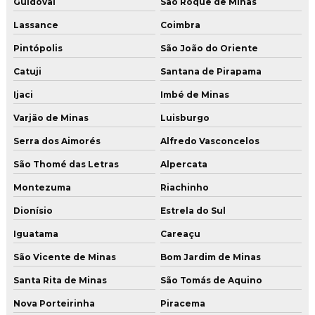
Guidoval
São Roque de Minas
Lassance
Coimbra
Pintópolis
São João do Oriente
Catuji
Santana de Pirapama
Ijaci
Imbé de Minas
Varjão de Minas
Luisburgo
Serra dos Aimorés
Alfredo Vasconcelos
São Thomé das Letras
Alpercata
Montezuma
Riachinho
Dionísio
Estrela do Sul
Iguatama
Careaçu
São Vicente de Minas
Bom Jardim de Minas
Santa Rita de Minas
São Tomás de Aquino
Nova Porteirinha
Piracema