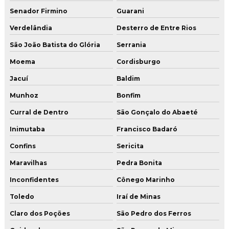
Senador Firmino
Guarani
Verdelândia
Desterro de Entre Rios
São João Batista do Glória
Serrania
Moema
Cordisburgo
Jacuí
Baldim
Munhoz
Bonfim
Curral de Dentro
São Gonçalo do Abaeté
Inimutaba
Francisco Badaró
Confins
Sericita
Maravilhas
Pedra Bonita
Inconfidentes
Cônego Marinho
Toledo
Iraí de Minas
Claro dos Poções
São Pedro dos Ferros