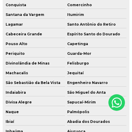
Conquista
Comercinho
Santana da Vargem
Itumirim
Lagamar
Santo Antônio do Retiro
Cabeceira Grande
Espírito Santo do Dourado
Pouso Alto
Capetinga
Periquito
Guarda-Mor
Divinolândia de Minas
Felisburgo
Machacalis
Jequitaí
São Sebastião da Bela Vista
Engenheiro Navarro
Indaiabira
São Miguel do Anta
Divisa Alegre
Sapucaí-Mirim
Naque
Palmópolis
Ibiaí
Abadia dos Dourados
Inhaúma
Aiuruoca