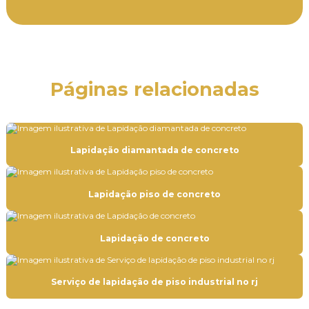
Empresa de aplicação de epóxi em mg
Empresa de aplicação de epóxi no rj
Empresa de aplicação de epóxi em sp
Páginas relacionadas
Empresa de aplicação de revestimento uretano
Empresa de pintura autonivelante epóxi
Empresa de pintura autonivelante epóxi em mg
Lapidação diamantada de concreto
Empresa de pintura autonivelante epóxi no rj
Lapidação piso de concreto
Empresa de pintura autonivelante epóxi em sp
Empresa de pintura epóxi
Lapidação de concreto
Empresa de pintura industrial
Empresa de pintura de piso industrial
Serviço de lapidação de piso industrial no rj
Empresa de pintura em poliuretano