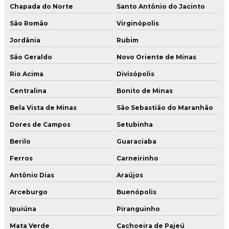
Chapada do Norte
Santo Antônio do Jacinto
São Romão
Virginópolis
Jordânia
Rubim
São Geraldo
Novo Oriente de Minas
Rio Acima
Divisópolis
Centralina
Bonito de Minas
Bela Vista de Minas
São Sebastião do Maranhão
Dores de Campos
Setubinha
Berilo
Guaraciaba
Ferros
Carneirinho
Antônio Dias
Araújos
Arceburgo
Buenópolis
Ipuiúna
Piranguinho
Mata Verde
Cachoeira de Pajeú