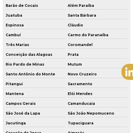
Barão de Cocais
Além Paraíba
Juatuba
Santa Bárbara
Espinosa
Cláudio
Cambuí
Carmo do Paranaíba
Três Marias
Coromandel
Conceição das Alagoas
Prata
Rio Pardo de Minas
Mutum
Santo Antônio do Monte
Novo Cruzeiro
Pitangui
Sacramento
Mantena
Elói Mendes
Campos Gerais
Camanducaia
São José da Lapa
São João Nepomuceno
Jacutinga
Tupaciguara
Coração de Jesus
Aimorés