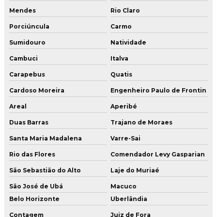
Polimento de piso de alta resistência
Mendes
Rio Claro
Polimento de piso de cimento queimado
Porciúncula
Carmo
Polimento de piso de concreto
Sumidouro
Natividade
Polimento de piso industrial
Cambuci
Italva
Restauração de piso
Carapebus
Quatis
Restauração de piso cimento queimado
Cardoso Moreira
Engenheiro Paulo de Frontin
Restauração de piso de concreto
Areal
Aperibé
Duas Barras
Trajano de Moraes
Restauração de piso de concreto no rio de janeiro
Santa Maria Madalena
Varre-Sai
Restauração de piso de concreto em são paulo
Rio das Flores
Comendador Levy Gasparian
Restauração e polimento de pisos
São Sebastião do Alto
Laje do Muriaé
Revestimento e pintura de piso com resina epóxi
São José de Ubá
Macuco
Serviço de aplicação de argamassa cimentícia
Belo Horizonte
Uberlândia
Serviço de aplicação de argamassa cimentícia em sp
Contagem
Juiz de Fora