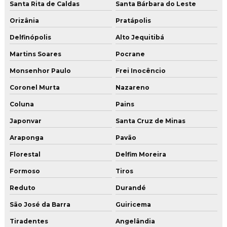
Santa Rita de Caldas
Santa Bárbara do Leste
Orizânia
Pratápolis
Delfinópolis
Alto Jequitibá
Martins Soares
Pocrane
Monsenhor Paulo
Frei Inocêncio
Coronel Murta
Nazareno
Coluna
Pains
Japonvar
Santa Cruz de Minas
Araponga
Pavão
Florestal
Delfim Moreira
Formoso
Tiros
Reduto
Durandé
São José da Barra
Guiricema
Tiradentes
Angelândia