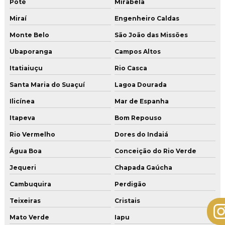
Poté
Mirabela
Miraí
Engenheiro Caldas
Monte Belo
São João das Missões
Ubaporanga
Campos Altos
Itatiaiuçu
Rio Casca
Santa Maria do Suaçuí
Lagoa Dourada
Ilicínea
Mar de Espanha
Itapeva
Bom Repouso
Rio Vermelho
Dores do Indaiá
Água Boa
Conceição do Rio Verde
Jequeri
Chapada Gaúcha
Cambuquira
Perdigão
Teixeiras
Cristais
Mato Verde
Iapu