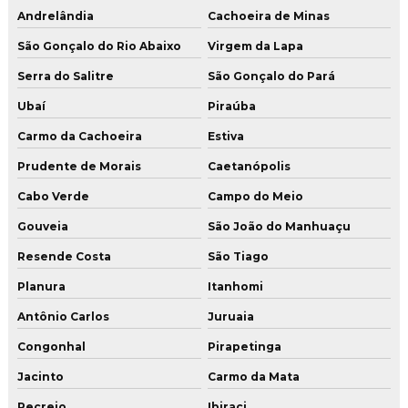
Andrelândia
Cachoeira de Minas
São Gonçalo do Rio Abaixo
Virgem da Lapa
Serra do Salitre
São Gonçalo do Pará
Ubaí
Piraúba
Carmo da Cachoeira
Estiva
Prudente de Morais
Caetanópolis
Cabo Verde
Campo do Meio
Gouveia
São João do Manhuaçu
Resende Costa
São Tiago
Planura
Itanhomi
Antônio Carlos
Juruaia
Congonhal
Pirapetinga
Jacinto
Carmo da Mata
Recreio
Ibiraci