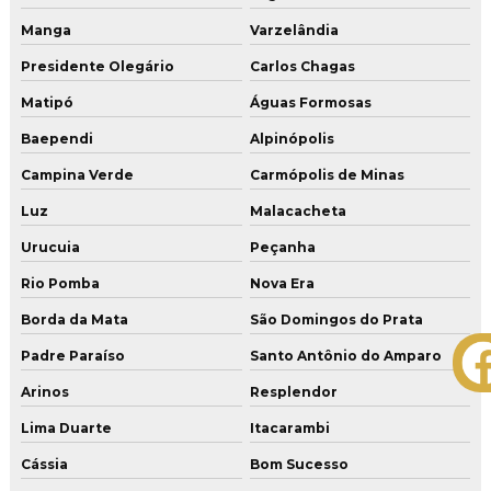
Manga
Varzelândia
Presidente Olegário
Carlos Chagas
Matipó
Águas Formosas
Baependi
Alpinópolis
Campina Verde
Carmópolis de Minas
Luz
Malacacheta
Urucuia
Peçanha
Rio Pomba
Nova Era
Borda da Mata
São Domingos do Prata
Padre Paraíso
Santo Antônio do Amparo
Arinos
Resplendor
Lima Duarte
Itacarambi
Cássia
Bom Sucesso