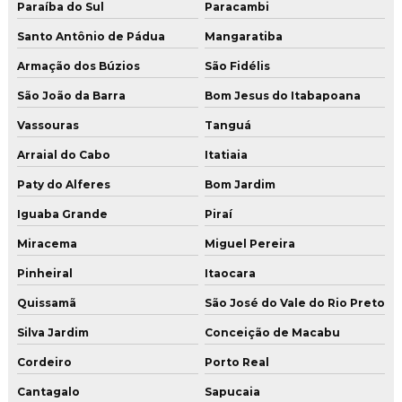
Paraíba do Sul
Paracambi
Pintura de estacionamento piso
Santo Antônio de Pádua
Mangaratiba
Pintura industrial de piso
Armação dos Búzios
São Fidélis
Pintura de piso epóxi
São João da Barra
Bom Jesus do Itabapoana
Pintura de piso epóxi autonivelante
Vassouras
Tanguá
Pintura de piso epóxi para hangar
Arraial do Cabo
Itatiaia
Pintura de piso de quadra poliesportiva
Paty do Alferes
Bom Jardim
Pintura de poliuretano de alta resistencia para pisos
Iguaba Grande
Piraí
Pintura uretano
Miracema
Miguel Pereira
Pinheiral
Itaocara
Pisos industriais
Quissamã
São José do Vale do Rio Preto
Pisos industriais de concreto
Silva Jardim
Conceição de Macabu
Pisos industriais de concreto armado
Cordeiro
Porto Real
Polimento de concreto
Cantagalo
Sapucaia