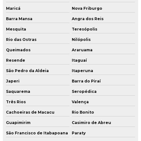
Maricá
Nova Friburgo
Lapidação diamantada de concreto
Barra Mansa
Angra dos Reis
Lapidação de piso
Mesquita
Teresópolis
Lapidação piso de concreto
Rio das Ostras
Nilópolis
Lapidação de piso industrial
Queimados
Araruama
Lavagem de piso industrial
Resende
Itaguaí
Orçamento de polimento de piso
São Pedro da Aldeia
Itaperuna
Pintura epóxi sobre concreto
Japeri
Barra do Piraí
Pintura epóxi para estacionamento
Saquarema
Seropédica
Pintura epóxi piso
Três Rios
Valença
Cachoeiras de Macacu
Rio Bonito
Pintura epóxi piso concreto
Guapimirim
Casimiro de Abreu
Pintura epóxi piso garagem
São Francisco de Itabapoana
Paraty
Pintura epoxi piso industrial