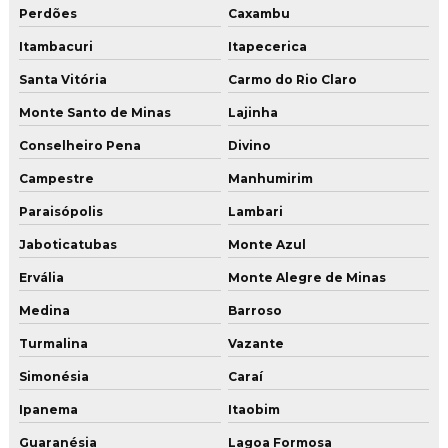
Perdões
Caxambu
Itambacuri
Itapecerica
Santa Vitória
Carmo do Rio Claro
Monte Santo de Minas
Lajinha
Conselheiro Pena
Divino
Campestre
Manhumirim
Paraisópolis
Lambari
Jaboticatubas
Monte Azul
Ervália
Monte Alegre de Minas
Medina
Barroso
Turmalina
Vazante
Simonésia
Caraí
Ipanema
Itaobim
Guaranésia
Lagoa Formosa