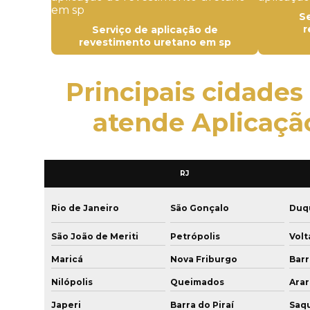
Se
r
Serviço de aplicação de
revestimento uretano em sp
Principais cidades
atende Aplicaçã
RJ
Rio de Janeiro
São Gonçalo
Duqu
São João de Meriti
Petrópolis
Vol
Maricá
Nova Friburgo
Bar
Nilópolis
Queimados
Ara
Japeri
Barra do Piraí
Saq