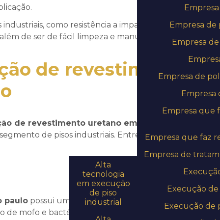
licação.
Empresa 
 industriais, como resistência a impactos, abrasão,
Empresa de p
além de ser de fácil limpeza e manutenção.
Empresa de 
Empresa 
ação de revestimento
Empresa de pol
lo
Empresa d
Empresa que f
ção de revestimento uretano em são paulo
segmento de pisos industriais. Entre elas, podemos
Empresa que faz re
Blog
Empresa de tratam
Alta
Execução
tecnologia
em execução
Execução de 
de piso
o paulo
possui uma característica impermeável, que
industrial
Execução de p
 de mofo e bactérias nos pisos.
Alta