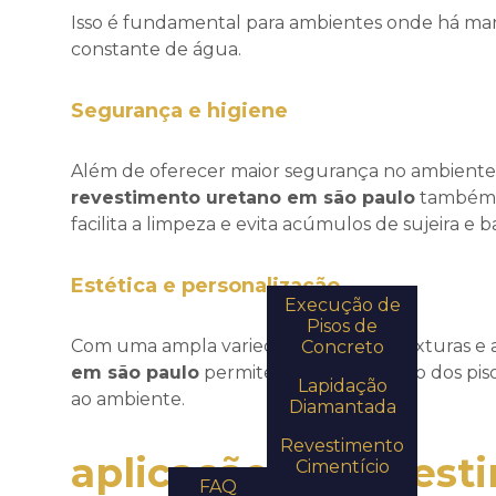
Isso é fundamental para ambientes onde há ma
constante de água.
Segurança e higiene
Além de oferecer maior segurança no ambiente d
revestimento uretano em são paulo
também p
facilita a limpeza e evita acúmulos de sujeira e ba
Soluções
Estética e personalização
Execução de
Pisos de
Com uma ampla variedade de cores, texturas e
Concreto
em são paulo
permite a personalização dos pis
Lapidação
ao ambiente.
Quem
Diamantada
somos
Home
Tecno
Revestimento
aplicação de revest
Cimentício
FAQ