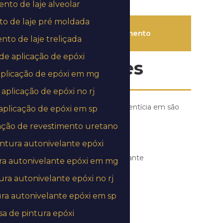
to de laje alveolar
o de laje pré moldada
Solicite um orçamento
to de laje treliçada
e aplicação de epóxi
Informações
plicação de epóxi em mg
aplicação de epóxi no rj
Aplicação de argamassa cimentícia em são
plicação de epóxi em sp
paulo
ação de revestimento uretano
Aplicação de epóxi
ntura autonivelante epóxi
Aplicação de epoxi autonivelante
ra autonivelante epóxi em mg
ra autonivelante epóxi no rj
Aplicação de epóxi no chão
ra autonivelante epóxi em sp
Aplicação de epoxi em piso
a de pintura epóxi
Aplicação de resina epóxi