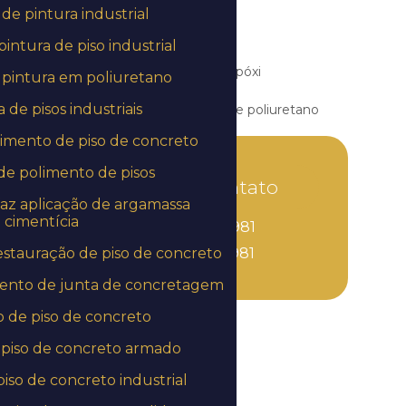
de pintura industrial
Aplicação resina epóxi piso
intura de piso industrial
Aplicação de revestimento epóxi
pintura em poliuretano
de pisos industriais
Aplicação de revestimento de poliuretano
imento de piso de concreto
Aplicação de revestimento uretano em
são paulo
e polimento de pisos
Entre em contato
Capeamento de laje
az aplicação de argamassa
cimentícia
(11) 3851-7981
Capeamento de laje alveolar
stauração de piso de concreto
(11) 3851-7981
Capeamento de laje pré moldada
ento de junta de concretagem
 de piso de concreto
Capeamento de laje treliçada
piso de concreto armado
Empresa de aplicação de epóxi
iso de concreto industrial
Empresa de aplicação de epóxi em mg