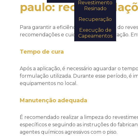
Revestimento
paulo
: recomendaçõ
Resinado
Recuperação
Para garantir a eficiência e durabilidade do re
Execução de
recomendações e cuidados após a aplicação. Ent
Capeamentos
Tempo de cura
Após a aplicação, é necessário aguardar o tem
formulação utilizada. Durante esse período, é im
equipamentos no local.
Manutenção adequada
É recomendado realizar a limpeza do revestime
específicos e seguindo as instruções do fabrican
agentes químicos agressivos com o piso.