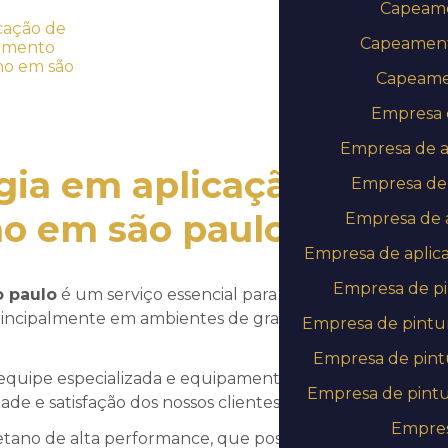
Capeamen
Capeament
Capeamen
Empresa d
Empresa de a
ogia em
aplicação de
Empresa de 
no em são paulo
!
Empresa de a
Empresa de aplic
Empresa de pi
o paulo
é um serviço essencial para garantir a
, principalmente em ambientes de grande circulação e
Empresa de pintu
Empresa de pintu
equipe especializada e equipamentos de alta
Empresa de pintu
de e satisfação dos nossos clientes.
Empres
tano de alta performance, que possui diferentes