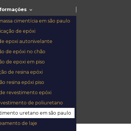
nformações
massa cimentícia em são paulo
icação de epóxi
de epoxi autonivelante
ão de epóxi no chão
ão de epoxi em piso
ção de resina epóxi
ão resina epóxi piso
paulo
de revestimento epóxi
evestimento de poliuretano
stimento uretano em são paulo
eamento de laje