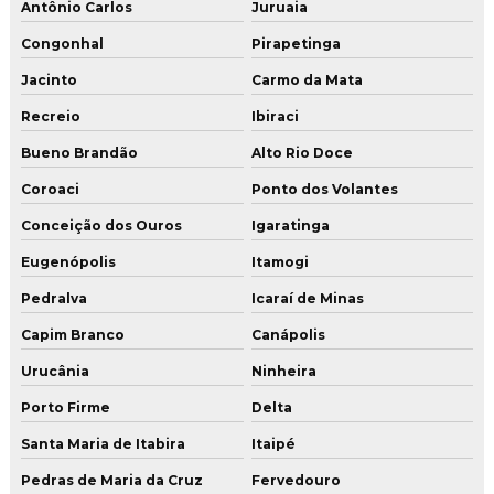
Antônio Carlos
Juruaia
Congonhal
Pirapetinga
Jacinto
Carmo da Mata
Recreio
Ibiraci
Bueno Brandão
Alto Rio Doce
Coroaci
Ponto dos Volantes
Conceição dos Ouros
Igaratinga
Eugenópolis
Itamogi
Pedralva
Icaraí de Minas
Capim Branco
Canápolis
Urucânia
Ninheira
Porto Firme
Delta
Santa Maria de Itabira
Itaipé
Pedras de Maria da Cruz
Fervedouro