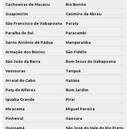
Pintura epóxi piso garagem
Cachoeiras de Macacu
Rio Bonito
Pintura epoxi piso industrial
Guapimirim
Casimiro de Abreu
Pintura de estacionamento piso
São Francisco de Itabapoana
Paraty
Pintura industrial de piso
Paraíba do Sul
Paracambi
Santo Antônio de Pádua
Mangaratiba
Pintura de piso epóxi
Armação dos Búzios
São Fidélis
Pintura de piso epóxi autonivelante
São João da Barra
Bom Jesus do Itabapoana
Pintura de piso epóxi para hangar
Vassouras
Tanguá
Pintura de piso de quadra poliesportiva
Arraial do Cabo
Itatiaia
Pintura de poliuretano de alta resistencia para pisos
Paty do Alferes
Bom Jardim
Pintura uretano
Iguaba Grande
Piraí
Pisos industriais
Miracema
Miguel Pereira
Pisos industriais de concreto
Pinheiral
Itaocara
Pisos industriais de concreto armado
Quissamã
São José do Vale do Rio Preto