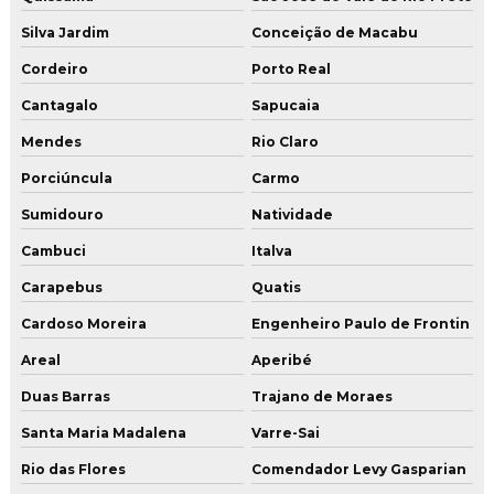
Polimento de concreto
Silva Jardim
Conceição de Macabu
Polimento de piso de alta resistência
Cordeiro
Porto Real
Cantagalo
Sapucaia
Polimento de piso de cimento queimado
Mendes
Rio Claro
Polimento de piso de concreto
Porciúncula
Carmo
Polimento de piso industrial
Sumidouro
Natividade
Restauração de piso
Cambuci
Italva
Restauração de piso cimento queimado
Carapebus
Quatis
Restauração de piso de concreto
Cardoso Moreira
Engenheiro Paulo de Frontin
Restauração de piso de concreto no rio de janeiro
Areal
Aperibé
Restauração de piso de concreto em são paulo
Duas Barras
Trajano de Moraes
Restauração e polimento de pisos
Santa Maria Madalena
Varre-Sai
Revestimento e pintura de piso com resina epóxi
Rio das Flores
Comendador Levy Gasparian