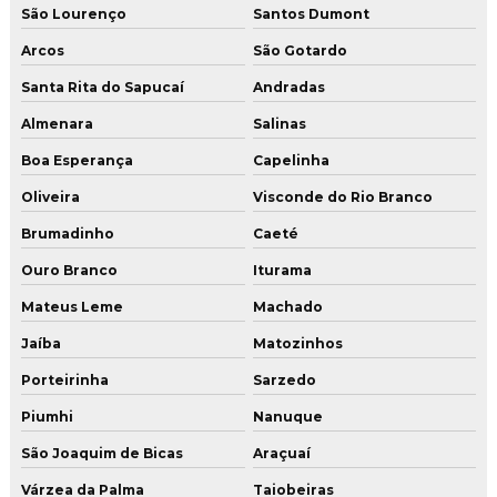
São Lourenço
Santos Dumont
Arcos
São Gotardo
Santa Rita do Sapucaí
Andradas
Almenara
Salinas
Boa Esperança
Capelinha
Oliveira
Visconde do Rio Branco
Brumadinho
Caeté
Ouro Branco
Iturama
Mateus Leme
Machado
Jaíba
Matozinhos
Porteirinha
Sarzedo
Piumhi
Nanuque
São Joaquim de Bicas
Araçuaí
Várzea da Palma
Taiobeiras