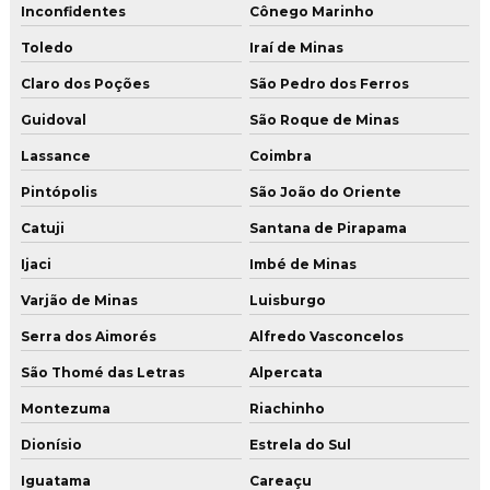
Inconfidentes
Cônego Marinho
Toledo
Iraí de Minas
Claro dos Poções
São Pedro dos Ferros
Guidoval
São Roque de Minas
Lassance
Coimbra
Pintópolis
São João do Oriente
Catuji
Santana de Pirapama
Ijaci
Imbé de Minas
Varjão de Minas
Luisburgo
Serra dos Aimorés
Alfredo Vasconcelos
São Thomé das Letras
Alpercata
Montezuma
Riachinho
Dionísio
Estrela do Sul
Iguatama
Careaçu