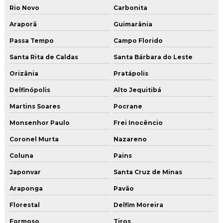
Rio Novo
Carbonita
Araporã
Guimarânia
Passa Tempo
Campo Florido
Santa Rita de Caldas
Santa Bárbara do Leste
Orizânia
Pratápolis
Delfinópolis
Alto Jequitibá
Martins Soares
Pocrane
Monsenhor Paulo
Frei Inocêncio
Coronel Murta
Nazareno
Coluna
Pains
Japonvar
Santa Cruz de Minas
Araponga
Pavão
Florestal
Delfim Moreira
Formoso
Tiros