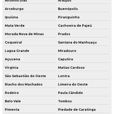
Antônio Dias
Araújos
Arceburgo
Buenópolis
Ipuiúna
Piranguinho
Mata Verde
Cachoeira de Pajeú
Morada Nova de Minas
Prados
Coqueiral
Santana do Manhuaçu
Lagoa Grande
Miradouro
Açucena
Caputira
Virgínia
Matias Cardoso
São Sebastião do Oeste
Lontra
Riacho dos Machados
Limeira do Oeste
Rodeiro
Paula Cândido
Belo Vale
Tombos
Pimenta
Piedade de Caratinga