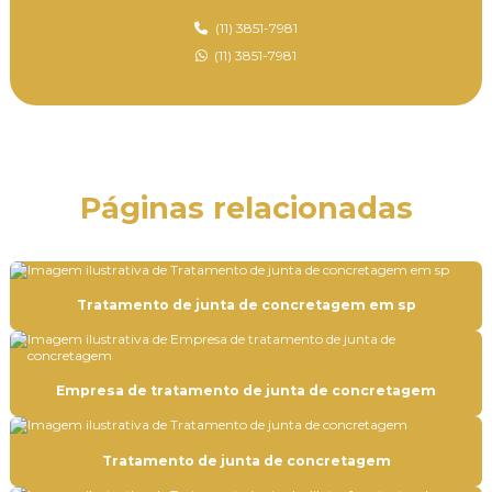
Capeamento de laje treliçada
(11) 3851-7981
(11) 3851-7981
Empresa de aplicação de epóxi
Empresa de aplicação de epóxi em mg
Empresa de aplicação de epóxi no rj
Empresa de aplicação de epóxi em sp
Páginas relacionadas
Empresa de aplicação de revestimento uretano
Empresa de pintura autonivelante epóxi
Empresa de pintura autonivelante epóxi em mg
Tratamento de junta de concretagem em sp
Empresa de pintura autonivelante epóxi no rj
Empresa de pintura autonivelante epóxi em sp
Empresa de tratamento de junta de concretagem
Empresa de pintura epóxi
Empresa de pintura industrial
Tratamento de junta de concretagem