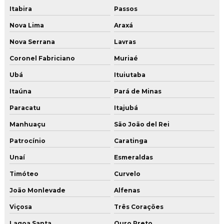
Itabira
Passos
Serviço de restauração de piso de concreto rj
Nova Lima
Araxá
Serviço de restauração de piso de concreto sp
Nova Serrana
Lavras
Serviço de tratamento de junta de concretagem em sp
Coronel Fabriciano
Muriaé
Tratamento de junta de concretagem
Ubá
Ituiutaba
Tratamento de junta de concretagem em sp
Itaúna
Pará de Minas
Tratamento junta de dilatação estrutural
Paracatu
Itajubá
Tratamento de juntas
Manhuaçu
São João del Rei
Patrocínio
Caratinga
Tratamento de juntas de dilatação
Unaí
Esmeraldas
Tratamento de juntas de dilatação em pisos
Timóteo
Curvelo
Tratamento de juntas piso industrial
João Monlevade
Alfenas
Tratamento de juntas com pu
Viçosa
Três Corações
Lagoa Santa
Ouro Preto