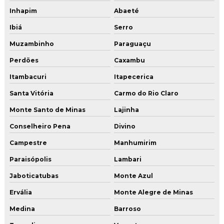
Inhapim
Abaeté
Ibiá
Serro
Muzambinho
Paraguaçu
Perdões
Caxambu
Itambacuri
Itapecerica
Santa Vitória
Carmo do Rio Claro
Monte Santo de Minas
Lajinha
Conselheiro Pena
Divino
Campestre
Manhumirim
Paraisópolis
Lambari
Jaboticatubas
Monte Azul
Ervália
Monte Alegre de Minas
Medina
Barroso