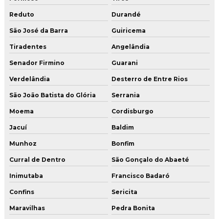
Reduto
Durandé
São José da Barra
Guiricema
Tiradentes
Angelândia
Senador Firmino
Guarani
Verdelândia
Desterro de Entre Rios
São João Batista do Glória
Serrania
Moema
Cordisburgo
Jacuí
Baldim
Munhoz
Bonfim
Curral de Dentro
São Gonçalo do Abaeté
Inimutaba
Francisco Badaró
Confins
Sericita
Maravilhas
Pedra Bonita