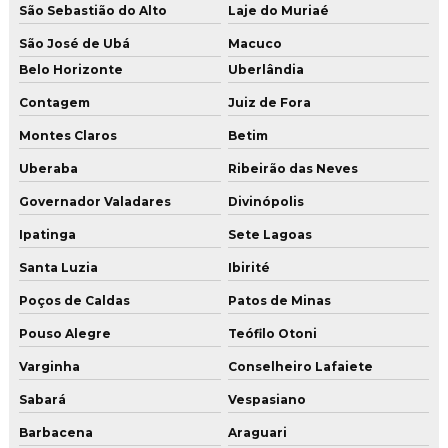
Serviço de aplicação de argamassa cimentícia
São Sebastião do Alto
Laje do Muriaé
São José de Ubá
Macuco
Serviço de aplicação de argamassa cimentícia em sp
Belo Horizonte
Uberlândia
Serviço de aplicação de revestimento uretano
Contagem
Juiz de Fora
Serviço de aplicação de revestimento uretano em sp
Montes Claros
Betim
Serviço de lapidação de piso
Uberaba
Ribeirão das Neves
Serviço de lapidação de piso industrial
Governador Valadares
Divinópolis
Serviço de lapidação de piso industrial em mg
Ipatinga
Sete Lagoas
Serviço de lapidação de piso industrial no rj
Santa Luzia
Ibirité
Serviço de lapidação de piso industrial em sp
Poços de Caldas
Patos de Minas
Pouso Alegre
Teófilo Otoni
Serviço de pintura industrial
Varginha
Conselheiro Lafaiete
Serviço de polimento de piso
Sabará
Vespasiano
Serviço de restauração de piso de concreto
Barbacena
Araguari
Serviço de restauração de piso de concreto mg