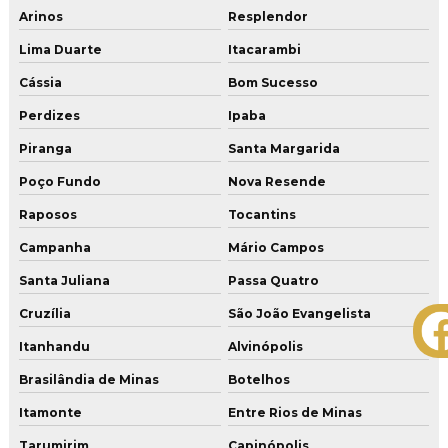
Arinos
Resplendor
Lima Duarte
Itacarambi
Cássia
Bom Sucesso
Perdizes
Ipaba
Piranga
Santa Margarida
Poço Fundo
Nova Resende
Raposos
Tocantins
Campanha
Mário Campos
Santa Juliana
Passa Quatro
Cruzília
São João Evangelista
Itanhandu
Alvinópolis
Brasilândia de Minas
Botelhos
Itamonte
Entre Rios de Minas
Tarumirim
Capinópolis