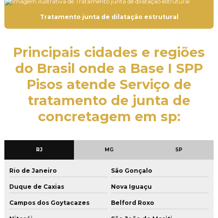
Empresa de pintura de piso industrial
Tratamento junta de dilatação estrutural
Empresa de pintura em poliuretano
Empresa de pisos industriais
Principais cidades e regiões
Empresa de polimento de piso de concreto
do Brasil onde a Base I SPP
Empresa de polimento de pisos
Pisos atende Serviço de
Empresa que faz aplicação de argamassa cimentícia
tratamento de junta de
Empresa que faz restauração de piso de concreto
concretagem em sp:
Empresa de tratamento de junta de concretagem
Execução de piso de concreto
RJ
MG
SP
Execução de piso de concreto armado
Rio de Janeiro
São Gonçalo
Execução de piso de concreto industrial
Duque de Caxias
Nova Iguaçu
Execução de piso de concreto polido
Campos dos Goytacazes
Belford Roxo
Execução de piso industrial de concreto armado