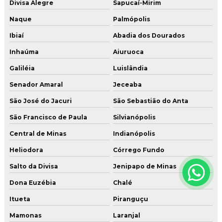
Divisa Alegre
Sapucaí-Mirim
Naque
Palmópolis
Ibiaí
Abadia dos Dourados
Inhaúma
Aiuruoca
Galiléia
Luislândia
Senador Amaral
Jeceaba
São José do Jacuri
São Sebastião do Anta
São Francisco de Paula
Silvianópolis
Central de Minas
Indianópolis
Heliodora
Córrego Fundo
Salto da Divisa
Jenipapo de Minas
Dona Euzébia
Chalé
Itueta
Piranguçu
Mamonas
Laranjal