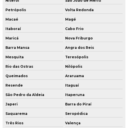
Niterói
São João de Meriti
Lapidação de concreto
Petrópolis
Volta Redonda
Lapidação de concreto estacionamento
Macaé
Magé
Lapidação diamantada de concreto
Itaboraí
Cabo Frio
Lapidação de piso
Maricá
Nova Friburgo
Lapidação piso de concreto
Barra Mansa
Angra dos Reis
Mesquita
Teresópolis
Lapidação de piso industrial
Rio das Ostras
Nilópolis
Lavagem de piso industrial
Queimados
Araruama
Orçamento de polimento de piso
Resende
Itaguaí
Pintura epóxi sobre concreto
São Pedro da Aldeia
Itaperuna
Pintura epóxi para estacionamento
Japeri
Barra do Piraí
Pintura epóxi piso
Saquarema
Seropédica
Pintura epóxi piso concreto
Três Rios
Valença