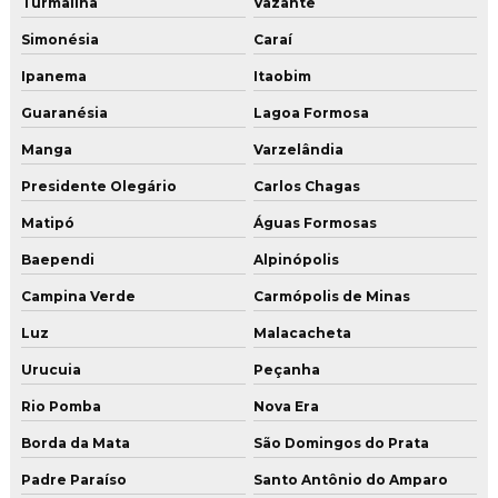
Turmalina
Vazante
Simonésia
Caraí
Ipanema
Itaobim
Guaranésia
Lagoa Formosa
Manga
Varzelândia
Presidente Olegário
Carlos Chagas
Matipó
Águas Formosas
Baependi
Alpinópolis
Campina Verde
Carmópolis de Minas
Luz
Malacacheta
Urucuia
Peçanha
Rio Pomba
Nova Era
Borda da Mata
São Domingos do Prata
Padre Paraíso
Santo Antônio do Amparo